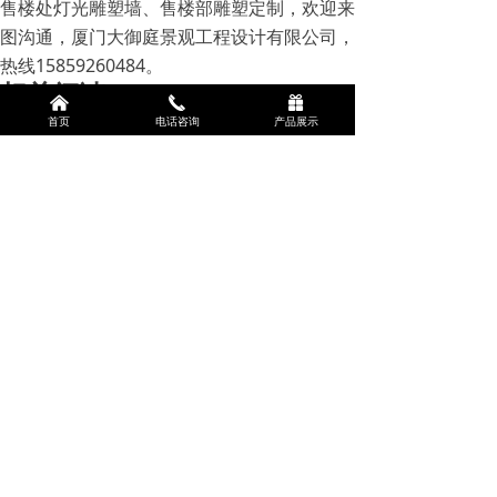
售楼处灯光雕塑墙、售楼部雕塑定制，欢迎来
图沟通，厦门大御庭景观工程设计有限公司，
热线15859260484。
相关阅读
낀
끅
끣
上海售楼处不锈钢灯光雕塑墙定制
首页
电话咨询
产品展示
泉州楼盘玻璃钢雕塑定制
商场美陈卡通雕塑制作
前一个：
无
ꄴ
后一个：
无
ꄲ
版权所有：
厦门大御庭景观设计有限公司
闽ICP备16027553号-2