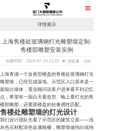
首页
끀
关于我们
详情展示
产品展示
上海售楼处玻璃钢灯光雕塑墙定制-
新闻中心
售楼部雕塑安装实例
工程案例
按钮
创建时间：
2024-07-19
11:07
浏览量：
166
넶
在线留言
上海青浦一个改善型楼盘的售楼处玻璃钢灯光
雕塑墙，已经完成落地。示范区入口原本是一
联系我们
面留白墙体，置业顾问说客户进来看不到记忆
点，希望有一面白天看造型、晚上看灯光的售
楼部雕塑，还要跟楼盘的轻奢调性匹配。
售楼处雕塑墙的灯光设计
我们设计团队先看了示范区的建筑立面——浅
灰色石材配深色金属格栅，雕塑墙做纯白或纯