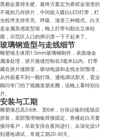
黑都会显得生硬。最终方案定为香槟金渐变的
不规则几何拼片，中间嵌入暖白LED灯带，灯
光程序支持常亮、呼吸、渐变三种模式。白天
是金属质感造型墙，晚上灯带勾勒出立体轮
廓，示范区入口的辨识度一下子起来了。
玻璃钢造型与走线细节
雕塑墙主体用1.5mm玻璃钢制作，表面做金
属漆处理，拼片接缝控制在3毫米以内。灯带
藏在拼片缝隙里，驱动电源和走线全部预埋，
从外面看不到一颗灯珠。通电调试那天，置业
顾问专门拍了视频发朋友圈，说晚上看特别出
片。
安装与工期
雕塑墙总高3.6米、宽6米，分块运输到现场后
拼装，底部预埋钢板焊接固定。售楼处白天要
接待客户，吊装安排在夜间进行。从深化设计
到通电调试，常规工期20-30天。