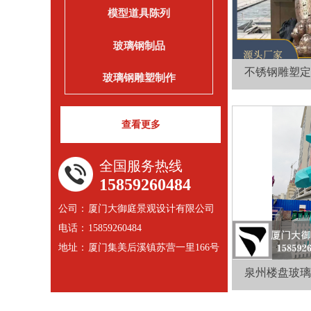
模型道具陈列
玻璃钢制品
不锈钢雕塑定
玻璃钢雕塑制作
查看更多
全国服务热线
15859260484
公司：
厦门大御庭景观设计有限公司
电话：
15859260484
地址：
厦门集美后溪镇苏营一里166号
泉州楼盘玻璃