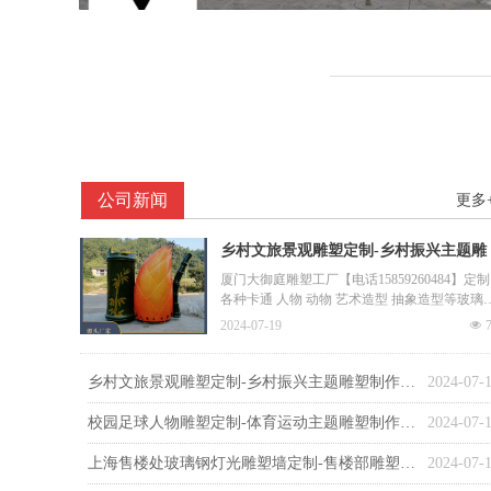
公司新闻
更多
乡村文旅景观雕塑定制-乡村振兴主题雕
塑制作实况
厦门大御庭雕塑工厂【电话15859260484】定制
各种卡通 人物 动物 艺术造型 抽象造型等玻璃
钢、不锈钢 、铸铜、水泥材质的雕塑工厂 ，欢
2024-07-19
넶
迎咨询
乡村文旅景观雕塑定制-乡村振兴主题雕塑制作实况
2024-07-
校园足球人物雕塑定制-体育运动主题雕塑制作安装
2024-07-
上海售楼处玻璃钢灯光雕塑墙定制-售楼部雕塑安装实例
2024-07-