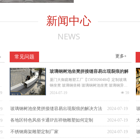
新闻中心
NEWS
更多+
常见问题
+
玻璃钢树池坐凳拼接缝容易出现裂痕的解
决方法
厦门大御庭雕塑工厂【15859260484】定制玻璃
钢坐凳 玻璃钢坐椅 玻璃钢树池坐凳 玻璃钢异形
坐凳 户外休闲坐椅 长条型坐凳等 欢迎咨询
79
2024-07-19
넶
59
玻璃钢树池坐凳拼接缝容易出现裂痕的解决方法
2024-07-19
19
各地区特色风俗卡通IP吉祥物雕塑如何定制
2024-07-19
19
不锈钢廊架雕塑定制厂家
2024-07-19
19