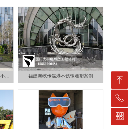
-不锈
福建海峡传媒港不锈钢雕塑案例
ꁸ
ꂅ
回到顶部
ꀥ
15859260484