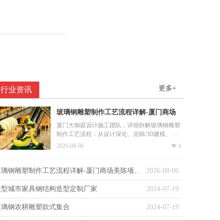
更多+
行业资讯
玻璃钢雕塑制作工艺流程详解-厦门商场
美陈项目从图纸到落地
厦门大御庭设计施工团队，详细拆解玻璃钢雕塑
制作工艺流程：从设计深化、泥稿/3D建模、翻
模、糊制、打磨、喷漆到现场安装的完整步骤，
2026-08-06
넶
4
附商场美陈项目实例。定制热线15859260484。
玻璃钢雕塑制作工艺流程详解-厦门商场美陈项目从图纸到落地
2026-08-06
大型城市家具钢结构造型定制厂家
2024-07-19
玻璃钢农耕雕塑款式集合
2024-07-19